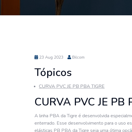
23 Aug 2023
Bilcom
Tópicos
CURVA PVC JE PB PBA TIGRE
CURVA PVC JE PB 
A linha PBA da Tigre é desenvolvida especialm
enterrado. Esse desenvolvimento para o uso es
elásticas PB PBA da Tigre seja uma ótima opçã