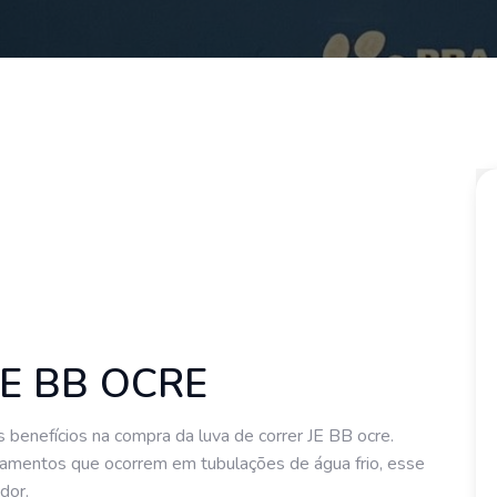
JE BB OCRE
is benefícios na compra da luva de correr JE BB ocre.
azamentos que ocorrem em tubulações de água frio, esse
dor.