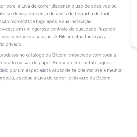
cor ocre, a luva de correr dispensa o uso de adesivos ou
uto se deve a presença de anéis de borracha de fácil
são hidrostática logo após a sua instalação.
m investe em um rigoroso controle de qualidade, fazendo
 uma verdadeira solução. A Bilcom atua tanto para
do privado.
 produtos no catálogo da Bilcom, trabalhado com toda a
rimorado ou sair do papel. Entrando em contato agora
do por um especialista capaz de te orientar até a melhor
projeto, escolha a luva de correr je bb ocre da Bilcom.