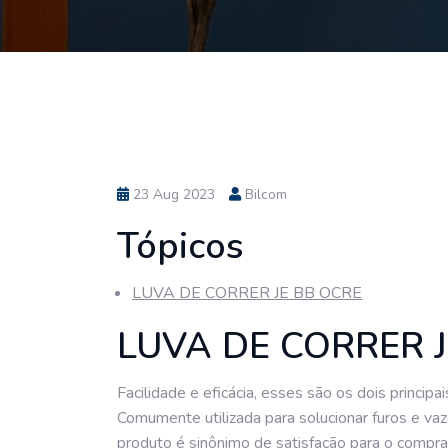
23 Aug 2023
Bilcom
Tópicos
LUVA DE CORRER JE BB OCRE
LUVA DE CORRER 
Facilidade e eficácia, esses são os dois principa
Comumente utilizada para solucionar furos e v
produto é sinônimo de satisfação para o compra