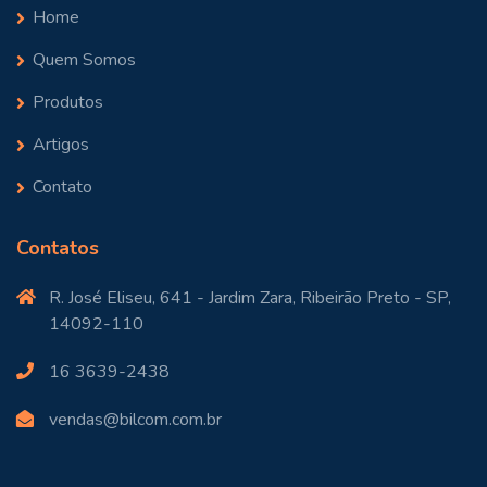
Home
Quem Somos
Produtos
Artigos
Contato
Contatos
R. José Eliseu, 641 - Jardim Zara, Ribeirão Preto - SP,
14092-110
+55 (16) 99118-0411
Online
16 3639-2438
Seu nome:
vendas@bilcom.com.br