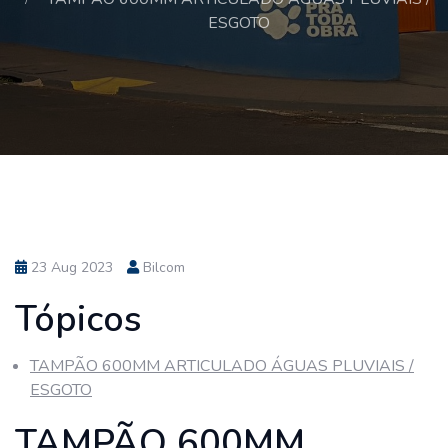
ESGOTO
23 Aug 2023
Bilcom
Tópicos
TAMPÃO 600MM ARTICULADO ÁGUAS PLUVIAIS /
ESGOTO
TAMPÃO 600MM